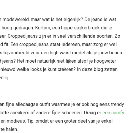
e modewereld, maar wat is het eigenlijk? De jeans is wat
 hoog gedragen. Kortom, een hippe spijkerbroek die je
eer. Cropped jeans zijn er in veel verschillende soorten. Zo
d fit. Een cropped jeans staat iedereen, maar zorg er wel
ies bijvoorbeeld voor een high waist model als je jouw benen
d jeans? Het moet natuurlijk niet lijken alsof je hoogwater
 Benieuwd welke looks je kunt creëren? In deze blog zetten
 rij.
en fijne alledaagse outfit waarmee je er ook nog eens trendy
lotte sneakers
of andere fijne schoenen. Draag er
een comfy
l en modieus. Tip: omdat er een groter deel van je enkel
te halen.