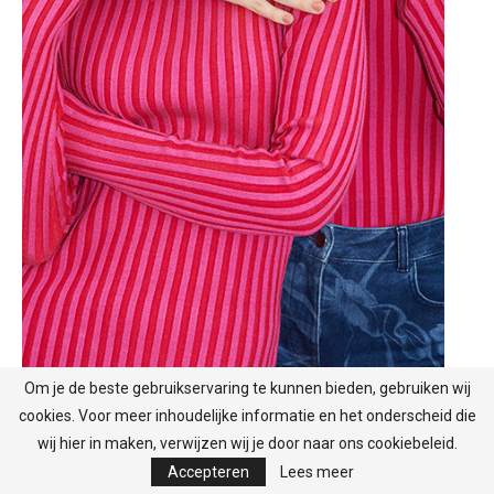
Om je de beste gebruikservaring te kunnen bieden, gebruiken wij
7.
Gekleurde denims
cookies. Voor meer inhoudelijke informatie en het onderscheid die
wij hier in maken, verwijzen wij je door naar ons cookiebeleid.
In plaats van lichtblauw, off-white of donkerblauw zien we
Accepteren
Lees meer
dit voorjaar jeans in vrolijke tinten. Colorful denims in de