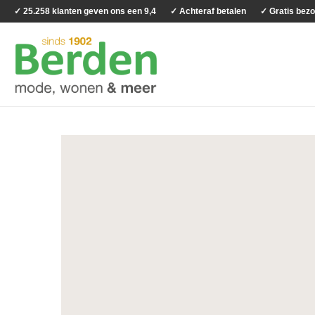
✓ 25.258 klanten geven ons een 9,4
✓ Achteraf betalen
✓ Gratis bezo