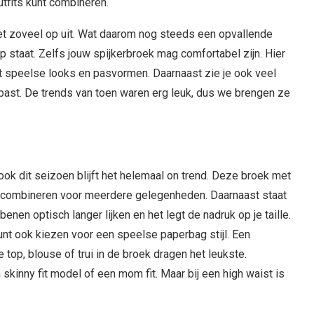
outfits kunt combineren.
et zoveel op uit. Wat daarom nog steeds een opvallende
op staat. Zelfs jouw spijkerbroek mag comfortabel zijn. Hier
 speelse looks en pasvormen. Daarnaast zie je ook veel
e past. De trends van toen waren erg leuk, dus we brengen ze
ook dit seizoen blijft het helemaal on trend. Deze broek met
te combineren voor meerdere gelegenheden. Daarnaast staat
 benen optisch langer lijken en het legt de nadruk op je taille.
unt ook kiezen voor een speelse paperbag stijl. Een
je top, blouse of trui in de broek dragen het leukste.
skinny fit model of een mom fit. Maar bij een high waist is