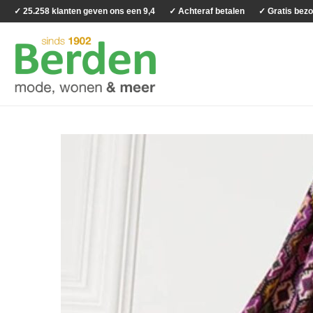
✓ 25.258 klanten geven ons een 9,4
✓ Achteraf betalen
✓ Gratis bezo