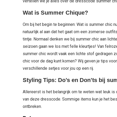
vertellen we je alles over de dresscode summer chi
Wat is Summer Chique?
Om bij het begin te beginnen: Wat is summer chic 
natuurlijk al aan dat het gaat om een zomerse outf
tintje. Normaal denken we bij summer chic aan lichte
seizoen gaan we los met felle kleurtjes! Van felroze
summer chic wordt vaak een lichte stof gedragen z
chic voor de dag kunt komen? Wij geven je tips voo
verschillende setjes voor jou op een rij.
Styling Tips: Do’s en Don’ts bij s
Allereerst is het belangrijk om te weten wat leuk i
van deze dresscode. Sommige items kun je het beste
ontbreken.