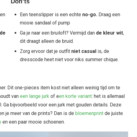
Don’ts
een
Een teenslipper is een echte
no-go.
Draag een
mooie sandaal of pump
nde
Ga je naar een bruiloft? Vermijd dan
de kleur wit
,
dit draagt alleen de bruid.
Zorg ervoor dat je outfit
niet casual
is, de
dresscode heet niet voor niks summer chique.
r. Dit one-pieces item kost niet alleen weinig tijd om te
 houdt van
een lange jurk
of e
en korte variant
: het is allemaal
ijl. Ga bijvoorbeeld voor een jurk met gouden details. Deze
Ben je meer van de prints? Dan is de
bloemenprint
de juiste
s
en een paar mooie schoenen.