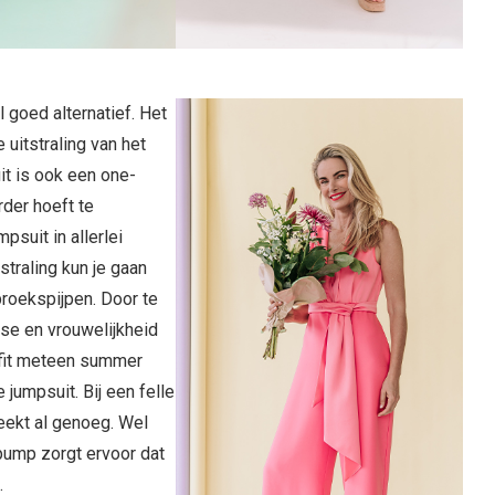
 goed alternatief. Het
uitstraling van het
it is ook een one-
rder hoeft te
suit in allerlei
straling kun je gaan
broekspijpen. Door te
asse en vrouwelijkheid
utfit meteen summer
 jumpsuit. Bij een felle
reekt al genoeg. Wel
pump zorgt ervoor dat
t.