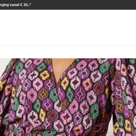
rging vanaf € 30,-*