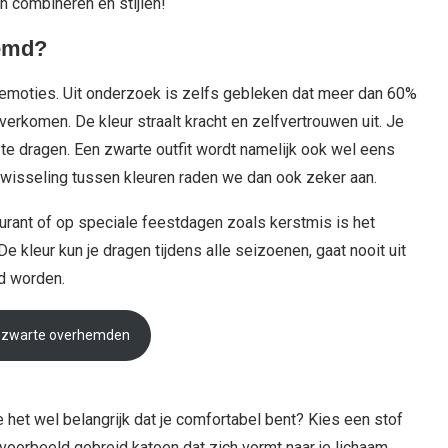
n combineren en stijlen!
hemd?
moties. Uit onderzoek is zelfs gebleken dat meer dan 60%
verkomen. De kleur straalt kracht en zelfvertrouwen uit. Je
t te dragen. Een zwarte outfit wordt namelijk ook wel eens
wisseling tussen kleuren raden we dan ook zeker aan.
staurant of op speciale feestdagen zoals kerstmis is het
De kleur kun je dragen tijdens alle seizoenen, gaat nooit uit
d worden.
e zwarte overhemden
e het wel belangrijk dat je comfortabel bent? Kies een stof
jvoorbeeld gebreid katoen dat zich vormt naar je lichaam.