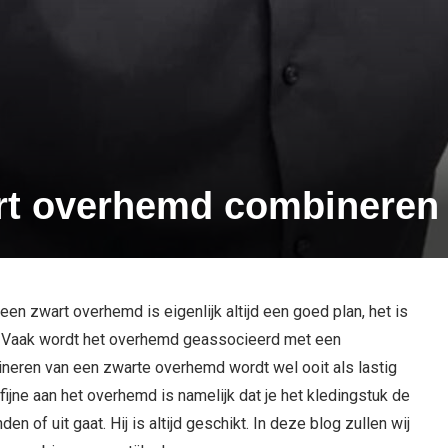
art overhemd combineren
n een zwart overhemd is eigenlijk altijd een goed plan, het is
n. Vaak wordt het overhemd geassocieerd met een
bineren van een zwarte overhemd wordt wel ooit als lastig
t fijne aan het overhemd is namelijk dat je het kledingstuk de
en of uit gaat. Hij is altijd geschikt. In deze blog zullen wij