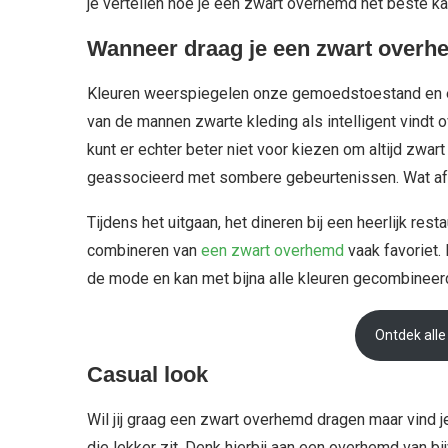
je vertellen hoe je een zwart overhemd het beste ka
Wanneer draag je een zwart over
Kleuren weerspiegelen onze gemoedstoestand en e
van de mannen zwarte kleding als intelligent vindt o
kunt er echter beter niet voor kiezen om altijd zwar
geassocieerd met sombere gebeurtenissen. Wat af
Tijdens het uitgaan, het dineren bij een heerlijk re
combineren van
een zwart overhemd
vaak favoriet. 
de mode en kan met bijna alle kleuren gecombineer
Ontdek all
Casual look
Wil jij graag een zwart overhemd dragen maar vind j
die lekker zit. Denk hierbij aan een overhemd van bi