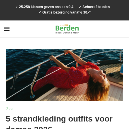
✓ 25.258 klanten geven ons een 9,4
✓ Achteraf betalen
✓ Gratis bezorging vanaf € 30,-*
Blog
5 strandkleding outfits voor