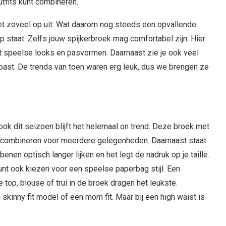
outfits kunt combineren.
et zoveel op uit. Wat daarom nog steeds een opvallende
op staat. Zelfs jouw spijkerbroek mag comfortabel zijn. Hier
 speelse looks en pasvormen. Daarnaast zie je ook veel
e past. De trends van toen waren erg leuk, dus we brengen ze
ook dit seizoen blijft het helemaal on trend. Deze broek met
te combineren voor meerdere gelegenheden. Daarnaast staat
 benen optisch langer lijken en het legt de nadruk op je taille.
unt ook kiezen voor een speelse paperbag stijl. Een
je top, blouse of trui in de broek dragen het leukste.
skinny fit model of een mom fit. Maar bij een high waist is