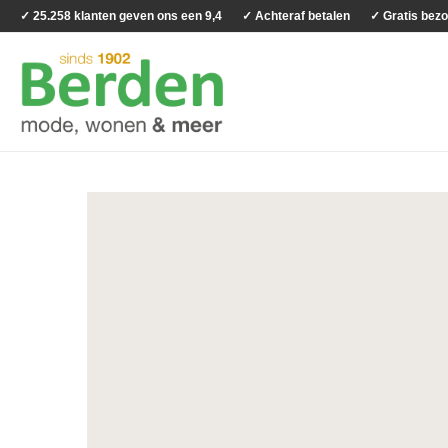
✓ 25.258 klanten geven ons een 9,4
✓ Achteraf betalen
✓ Gratis bezo