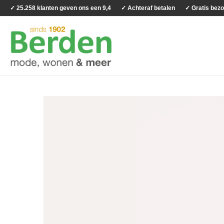
✓ 25.258 klanten geven ons een 9,4
✓ Achteraf betalen
✓ Gratis bezo