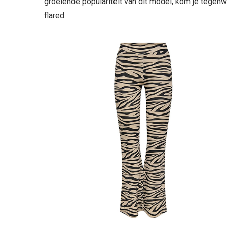
groeiende populariteit van dit model, kom je tege
flared.