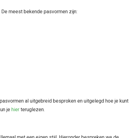
. De meest bekende pasvormen zijn:
pasvormen al uitgebreid besproken en uitgelegd hoe je kunt
kun je
hier
teruglezen.
Allemaal met een eigen stijl. Hieronder bespreken we de