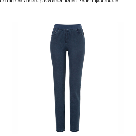
nwoordig ook andere pasvormen tegen, zoals bijvoorbeeld